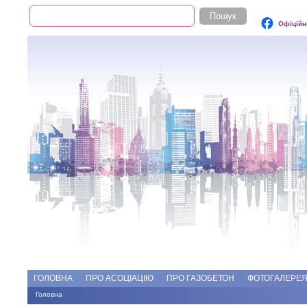
Пошук
Пошукова форма
Офіційн
Add file
Форуми
ГОЛОВНА
ПРО АСОЦІАЦІЮ
ПРО ГАЗОБЕТОН
ФОТОГАЛЕРЕ
Головна
Ви є тут