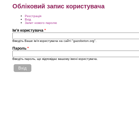
Обліковий запис користувача
Реєстрація
Первинні вкладки
Вхід
(активна вкладка)
Запит нового паролю
Ім’я користувача
*
Введіть Ваше ім’я користувача на сайті "gazobeton.org".
Пароль
*
Введіть пароль, що відповідає вашому імені користувача.