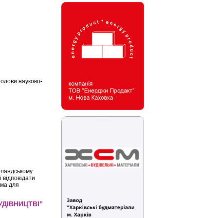
голови науково-
ірландському
і відповідати
рма для
БУДІВНИЦТВІ”