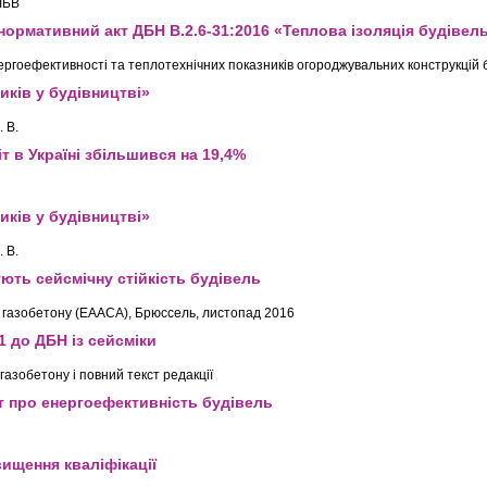
ІБВ
 нормативний акт ДБН В.2.6-31:2016 «Теплова ізоляція будівел
ргоефективності та теплотехнічних показників огороджувальних конструкцій б
иків у будівництві»
 В.
т в Україні збільшився на 19,4%
иків у будівництві»
 В.
ують сейсмічну стійкість будівель
о газобетону (EAACA), Брюссель, листопад 2016
1 до ДБН із сейсміки
азобетону і повний текст редакції
т про енергоефективність будівель
вищення кваліфікації