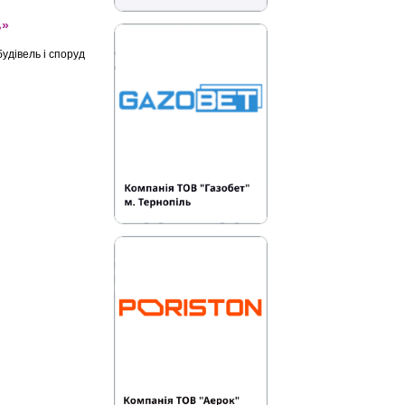
ь»
удівель і споруд