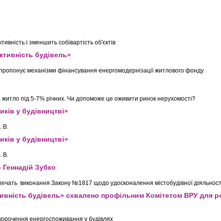
тивність і зменшить собівартість об'єктів
ктивність будівель»
і пропонує механізми фінансування енергомодернізації житлового фонду
 житло під 5-7% річних. Чи допоможе це оживити ринок нерухомості?
иків у будівництві»
 В.
иків у будівництві»
 В.
 Геннадій Зубко
зпечать виконання Закону №1817 щодо удосконалення містобудівної діяльност
ивність будівель» схвалено профільним Комітетом ВРУ для р
корочення енергоспоживання у будівлях