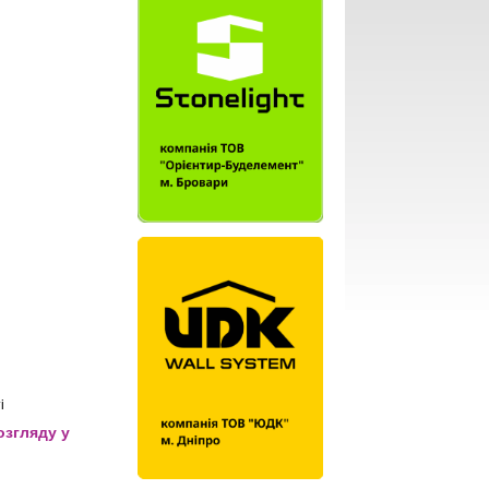
і
озгляду у