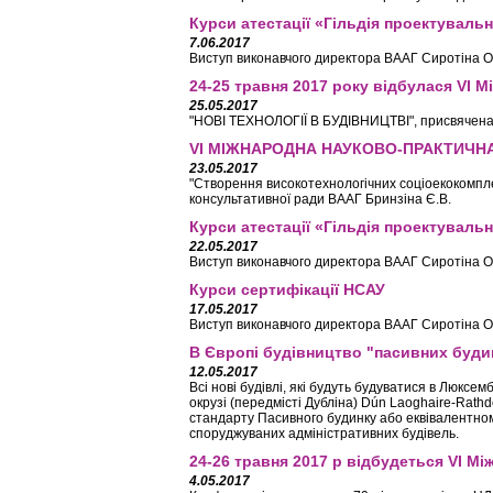
Курси атестації «Гільдія проектувальн
7.06.2017
Виступ виконавчого директора ВААГ Сиротіна О.
24-25 травня 2017 року відбулася VI 
25.05.2017
"НОВІ ТЕХНОЛОГІЇ В БУДІВНИЦТВІ", присвячена
VІ МІЖНАРОДНА НАУКОВО-ПРАКТИЧН
23.05.2017
"Створення високотехнологічних соціоекокомплекс
консультативної ради ВААГ Бринзіна Є.В.
Курси атестації «Гільдія проектувальн
22.05.2017
Виступ виконавчого директора ВААГ Сиротіна О.
Курси сертифікації НСАУ
17.05.2017
Виступ виконавчого директора ВААГ Сиротіна О.
В Європі будівництво "пасивних буди
12.05.2017
Всі нові будівлі, які будуть будуватися в Люксем
окрузі (передмісті Дубліна) Dún Laoghaire-Rath
стандарту Пасивного будинку або еквівалентном
споруджуваних адміністративних будівель.
24-26 травня 2017 р відбудеться VI М
4.05.2017