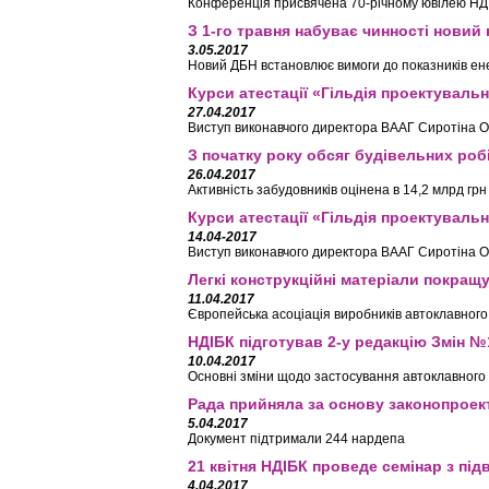
Конференція присвячена 70-річному ювілею НД
З 1-го травня набуває чинності новий
3.05.2017
Новий ДБН встановлює вимоги до показників ене
Курси атестації «Гільдія проектувальн
27.04.2017
Виступ виконавчого директора ВААГ Сиротіна О.
З початку року обсяг будівельних робі
26.04.2017
Активність забудовників оцінена в 14,2 млрд грн
Курси атестації «Гільдія проектувальн
14.04-2017
Виступ виконавчого директора ВААГ Сиротіна О.
Легкі конструкційні матеріали покращ
11.04.2017
Європейська асоціація виробників автоклавног
НДІБК підготував 2-у редакцію Змін №
10.04.2017
Основні зміни щодо застосування автоклавного г
Рада прийняла за основу законопроек
5.04.2017
Документ підтримали 244 нардепа
21 квітня НДІБК проведе cемінар з під
4.04.2017