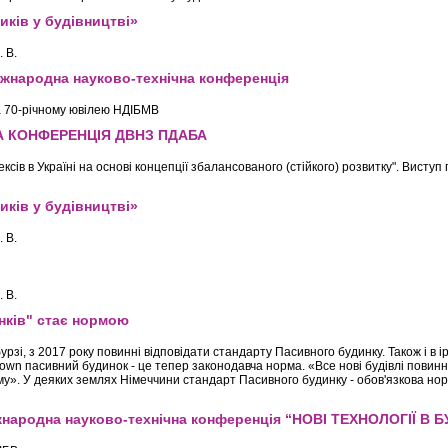
иків у будівництві»
 В.
Міжнародна науково-технічна конференція
 70-річному ювілею НДІБМВ
А КОНФЕРЕНЦІЯ ДВНЗ ПДАБА
ів в Україні на основі концепції збалансованого (стійкого) розвитку". Виступ 
иків у будівництві»
 В.
 В.
нків" стає нормою
бурзі, з 2017 року повинні відповідати стандарту Пасивного будинку. Також і в 
down пасивний будинок - це тепер законодавча норма. «Все нові будівлі повинн
у». У деяких землях Німеччини стандарт Пасивного будинку - обов'язкова но
іжнародна науково-технічна конференція “НОВІ ТЕХНОЛОГІЇ В 