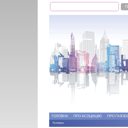
Пошук
Пошукова форма
Add file
Форуми
ГОЛОВНА
ПРО АСОЦІАЦІЮ
ПРО ГАЗОБ
Головна
Ви є тут