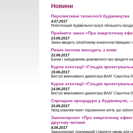
Новини
Перспективні технології будівництва
4.07.2017
Роботизація будівельної галузі збільшить продук
Прийнято закон «Про енергетичну ефе
23.06.2017
Закон вводить обов'язкову енергосертіфікацію 
Ринок іпотеки виходить з коми
22.06.2017
Банки і забудовники домовилися про кредити на
Курси атестації «Гільдія проектувальн
19.06.2017
Виступ виконавчого директора ВААГ Сиротіна О.
Курси атестації «Гільдія проектувальн
14.06.2017
Виступ виконавчого директора ВААГ Сиротіна О.
Спрощено процедури у будівництві, —
10.06.2017
Уряд ухвалив пакет підзаконних актів, що забе
Законопроект «Про енергетичну ефект
другому читанні
8.06.2017
Законопроект покликаний створити умови для с