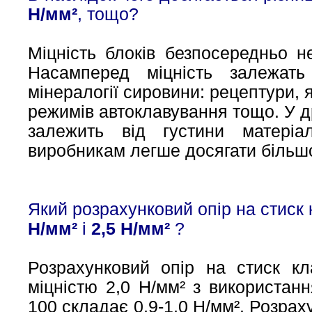
Н/мм²
, тощо?
Міцність блоків безпосередньо н
Насамперед міцність залежать
мінералогії сировини: рецептури, 
режимів автоклавування тощо. У др
залежить від густини матеріа
виробникам легше досягати більшо
Який розрахунковий опір на стиск 
Н/мм²
і
2,5 Н/мм²
?
Розрахунковий опір на стиск кл
міцністю 2,0 Н/мм² з використа
100 складає 0,9-1,0 Н/мм². Розрах