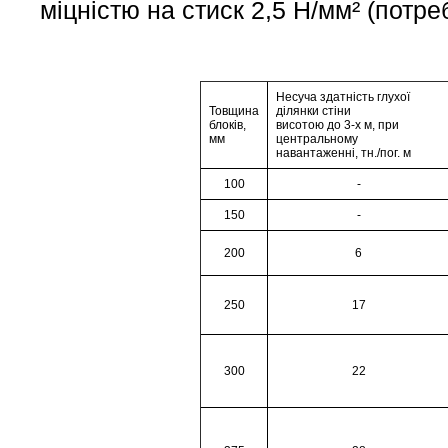
міцністю на стиск 2,5 Н/мм² (потре
Несуча здатність глухої
Товщина
ділянки стіни
блоків,
висотою до 3-х м, при
мм
центральному
навантаженні, тн./пог. м
100
-
150
-
200
6
250
17
300
22