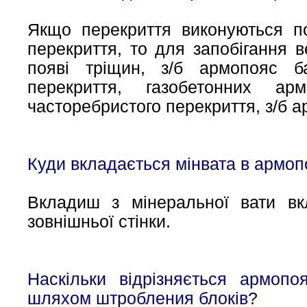
Якщо перекриття виконуються п
перекриття, то для запобігання 
появі тріщин, з/б армопояс б
перекриття, газобетонних а
часторебристого перекриття, з/б а
Куди вкладається мінвата в армоп
Вкладиш з мінеральної вати вк
зовнішньої стінки.
Наскільки відрізняється армопо
шляхом штробления блоків?