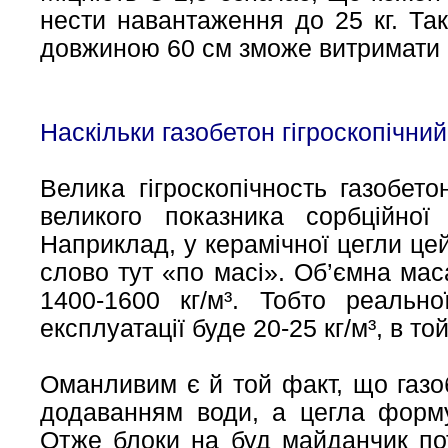
нести навантаження до 25 кг. Та
довжиною 60 см зможе витримати 
Наскільки газобетон гігроскопічни
Велика гігроскопічность газобет
великого показника сорбційно
Наприклад, у керамічної цегли це
слово тут «по масі». Об’ємна маса
1400-1600 кг/м³. Тобто реальн
експлуатації буде 20-25 кг/м³, в той
Оманливим є й той факт, що газо
додаванням води, а цегла форм
Отже блоки на буд майданчик по