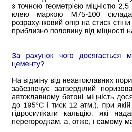
з точною геометрією міцністю 2,5
клею маркою М75-100 склада
розрахунковий опір на стиск стіни
приблизно половину від міцності н
За рахунок чого досягається м
цементу?
На відміну від неавтоклавних пори
забезпечує затверділий поризов
автоклавному бетоні міцність дося
до 195°С і тиск 12 атм.), при які
гідросилікати кальцію, які над
перегородкам, а, отже, і самому м