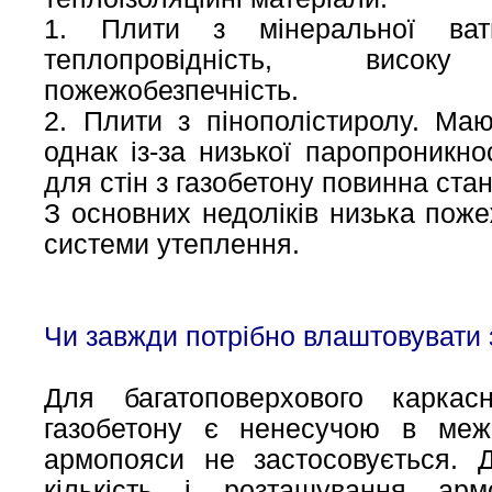
1. Плити з мінеральної ва
теплопровідність, висок
пожежобезпечність.
2. Плити з пінополістиролу. Маю
однак із-за низької паропроникн
для стін з газобетону повинна ст
З основних недоліків низька пожеж
системи утеплення.
Чи завжди потрібно влаштовувати 
Для багатоповерхового каркас
газобетону є ненесучою в меж
армопояси не застосовується. 
кількість і розташування арм