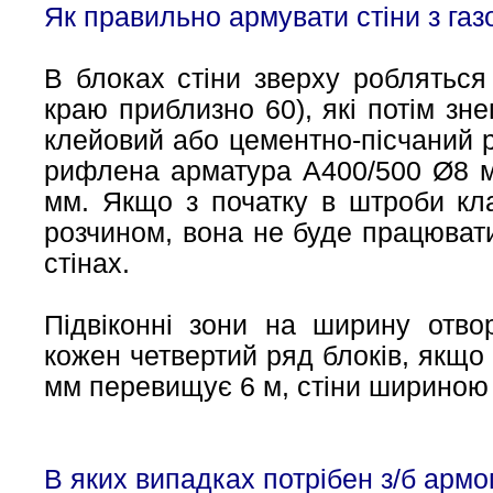
Як правильно армувати стіни з га
В блоках стіни зверху робляться
краю приблизно 60), які потім з
клейовий або цементно-пісчаний р
рифлена арматура А400/500 Ø8 м
мм. Якщо з початку в штроби кла
розчином, вона не буде працювати
стінах.
Підвіконні зони на ширину отво
кожен четвертий ряд блоків, якщо
мм перевищує 6 м, стіни шириною 
В яких випадках потрібен з/б армо