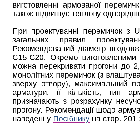
виготовленні армованої перемичк
також підвищує теплову однорідніс
При проектуванні перемичок з U-
загальних правил проектуванн
Рекомендований діаметр поздовжн
C15-C20. Окремо виготовленими 
можна перекривати прогони до 2,5
монолітних перемичок (з влаштув
зверху отвору), максимальний п
арматури, її кількість, тип а
призначають з розрахунку несучо
прогону.
Рекомендації щодо армув
наведені у
Посібнику
на стор. 201-