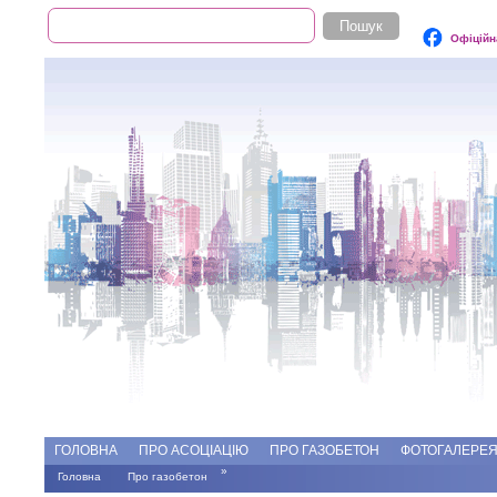
Пошук
Пошукова форма
Офіційн
Add file
Форуми
ГОЛОВНА
ПРО АСОЦІАЦІЮ
ПРО ГАЗОБЕТОН
ФОТОГАЛЕРЕ
»
Головна
Про газобетон
Ви є тут