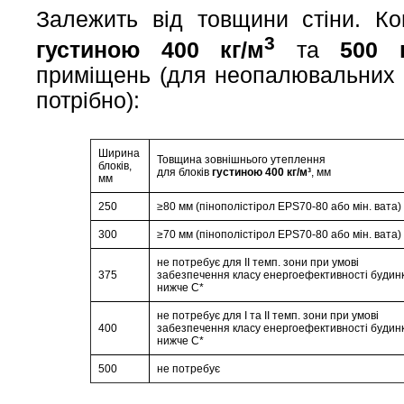
Залежить від товщини стіни. Кон
3
густиною 400 кг/м
та
500 
приміщень (для неопалювальних 
потрібно):
Ширина
Товщина зовнішнього утеплення
блоків,
для блоків
густиною 400 кг/м³
,
мм
мм
250
≥80 мм (пінополістірол EPS70-80 або мін. вата)
300
≥70 мм (пінополістірол EPS70-80 або мін. вата)
не потребує для II темп. зони при умові
375
забезпечення класу енергоефективності будин
нижче С*
не потребує для I та II темп. зони при умові
400
забезпечення класу енергоефективності будин
нижче С*
500
не потребує