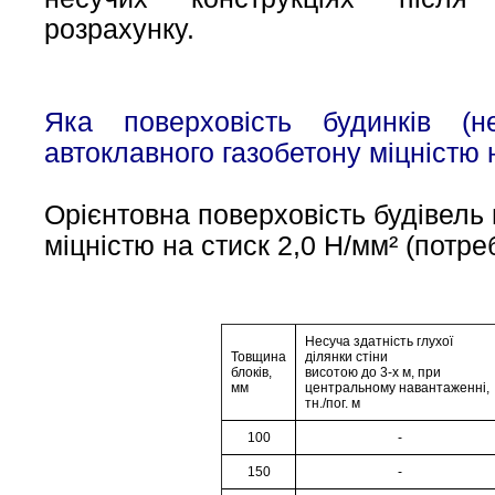
розрахунку.
Яка поверховість будинків (не
автоклавного газобетону
міцністю 
Орієнтовна поверховість будівель п
міцністю на стиск 2,0 Н/мм² (потре
Несуча здатність глухої
Товщина
ділянки стіни
блоків,
висотою до 3-х м, при
мм
центральному навантаженні,
тн./пог. м
100
-
150
-