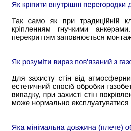
Як кріпити внутрішні перегородки д
Так само як при традиційній кл
кріпленням гнучкими анкерам
перекриттям заповнюється монта
Як розуміти вираз пов'язаний з га
Для захисту стін від атмосферни
естетичний спосіб обробки газобе
випадку, при захисті стін покрівл
може нормально експлуатуватися і
Яка мінімальна довжина (плече) о