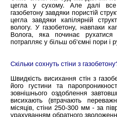
цегла у сухому. Але далі все
газобетону завдяки пористій стру
цегла завдяки капілярній струк
вологу. У газобетону, навпаки ка
Волога, яка починає рухатися 
потрапляє у більш об’ємні пори і 
Скільки сохнуть стіни з газобетону
Швидкість висихання стін з газоб
його густини та паропроникност
зовнішнього оздоблення завтов
висихають (втрачають переважн
місяців, стіни 250-300 мм - за пі
урахуванням обратного зволоження