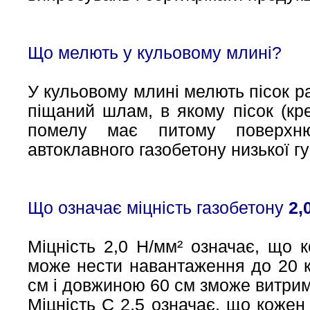
Що мелють у кульовому млині?
У кульовому млині мелють пісок ра
піщаний шлам, в якому пісок (кр
помелу має питому поверхню
автоклавного газобетону низької гу
Що означає міцність газобетону
2,
Міцність 2,0 Н/мм² означає, що 
може нести навантаження до 20 к
см і довжиною 60 см зможе витрим
Міцність C 2,5 означає, що коже