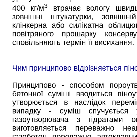
3
400 кг/м
втрачає вологу швидш
зовнішні штукатурки, зовнішні
клінкерна або силікатна облицю
повітряного прошарку консер
сповільняють термін її висихання.
Чим принципово відрізняється піно
Принципово - способом пороут
бетонної суміші вводиться піноу
утворюється в наслідок перемі
випадку - суміш спучується 
газоутворювача з гідратами о
виготовляється переважно неа
газобетон переважно автоклавн