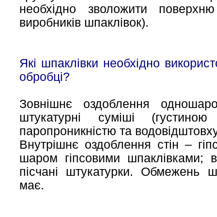
необхідно зволожити поверхню
виробників шпаклівок).
Які шпаклівки необхідно використ
обробці?
Зовнішнє оздоблення одношаро
штукатурні суміші (густин
паропроникністю та водовідштовх
Внутрішнє оздоблення стін – гіп
шаром гіпсовими шпаклівками; 
пісчані штукатурки. Обмежень ш
має.