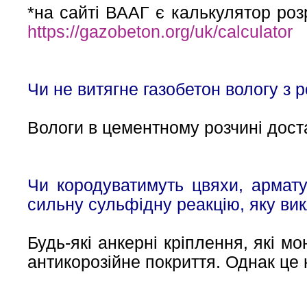
*на сайті ВААГ є калькулятор роз
https://gazobeton.org/uk/calculator
Чи не витягне газобетон вологу з 
Вологи в цементному розчині доста
Чи кородуватимуть цвяхи, армату
сильну сульфідну реакцію, яку вик
Будь-які анкерні кріплення, які м
антикорозійне покриття. Однак це н