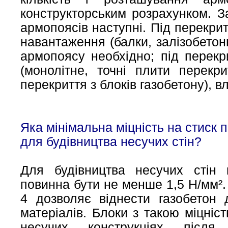
конструкторським розрахунком. З
армопоясів наступні. Під перекрит
навантаження (балки, залізобетон
армопоясу необхідно; під перекр
(монолітне, точні плити перекри
перекриття з блоків газобетону), 
Яка мінімальна міцність на стиск п
для будівництва несучих стін?
Для будівництва несучих стін м
повинна бути не менше 1,5 Н/мм².
4 дозволяє віднести газобетон д
матеріалів. Блоки з такою міцніс
несучих конструкціях після в