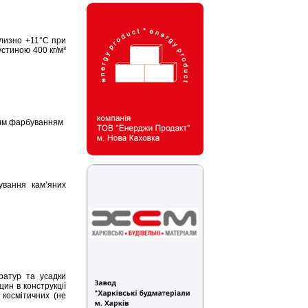
близно +11°С при
устиною 400 кг/м³
шим фарбуванням
ування кам’яних
ратур та усадки
ин в конструкції
 космітичних (не