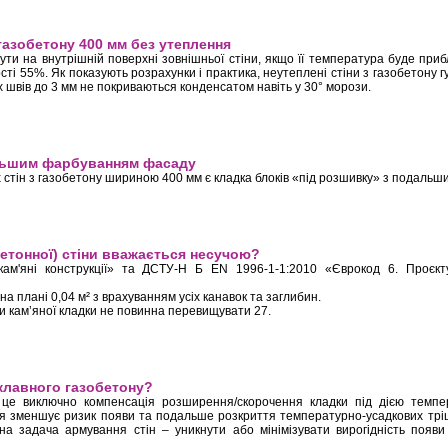
авного газобетону у сейсмічних районах України
з газобетону 400 мм без утеплення
ти на внутрішній поверхні зовнішньої стіни, якщо її температура буде при
ті 55%. Як показують розрахунки і практика, неутеплені стіни з газобетону г
швів до 3 мм не покриваються конденсатом навіть у 30° морози.
в стіні з газобетону 400 мм без утеплення
альшим фарбуванням фасаду
 стін з газобетону шириною 400 мм є кладка блоків «під розшивку» з подаль
» з подальшим фарбуванням фасаду
бетонної) стіни вважається несучою?
кам'яні конструкції» та ДСТУ-Н Б EN 1996-1-1:2010 «Єврокод 6. Проєкт
а плані 0,04 м² з врахуванням усіх канавок та заглибин.
ни кам’яної кладки не повинна перевищувати 27.
ої (газобетонної) стіни вважається несучою?
клавного газобетону?
 це виключно компенсація розширення/скорочення кладки під дією темпе
я зменшує ризик появи та подальше розкриття температурно-усадкових тріщ
вна задача армування стін – уникнути або мінімізувати вирогідність появи