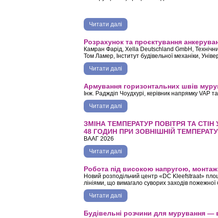
Читати далі
про Чи обов’язково армувати стін
Розрахунок та проєктування анкеруван
Камран Фарід, Xella Deutschland GmbH, Технічн
Том Ламер, Інститут будівельної механіки, Унів
Читати далі
про Розрахунок та проєктування а
Армування горизонтальних швів муру
Інж. Радждіп Чоудхурі, керівник напрямку VAP та 
Читати далі
про Армування горизонтальних шв
ЗМІНА ТЕМПЕРАТУР ПОВІТРЯ ТА СТІН
48 ГОДИН ПРИ ЗОВНІШНІЙ ТЕМПЕРАТУР
ВААГ 2026
Читати далі
про ЗМІНА ТЕМПЕРАТУР ПОВІ
Робота під високою напругою, монтаж п
Новий розподільчий центр «DC Kleefstraat» пло
лініями, що вимагало суворих заходів пожежної 
Читати далі
про Робота під високою напругою, 
Будівельні розчини для мурування — 