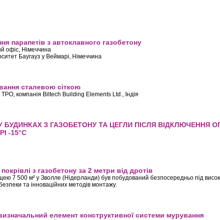
и з автоклавного газобетону?
ня парапетів з автоклавного газобетону
ий офіс, Німеччина
ерситет Баугауз у Веймарі, Німеччина
нкерування парапетів з автоклавного газобетону
вання сталевою сіткою
TPO, компанія Biltech Building Elements Ltd., Індія
ів мурування сталевою сіткою
 У БУДИНКАХ З ГАЗОБЕТОНУ ТА ЦЕГЛИ ПІСЛЯ ВІДКЛЮЧЕННЯ 
І -15°С
ТРЯ ТА СТІН У БУДИНКАХ З ГАЗОБЕТОНУ ТА ЦЕГЛИ ПІСЛЯ ВІДКЛЮЧЕННЯ О
ГОДИН ПРИ ЗОВНІШНІЙ ТЕМПЕРАТУРІ -15°С
окрівлі з газобетону за 2 метри від дротів
щею 7 500 м² у Зволле (Нідерланди) був побудований безпосередньо під висо
безпеки та інноваційних методів монтажу.
монтаж покрівлі з газобетону за 2 метри від дротів
визначальний елемент конструктивної системи мурування