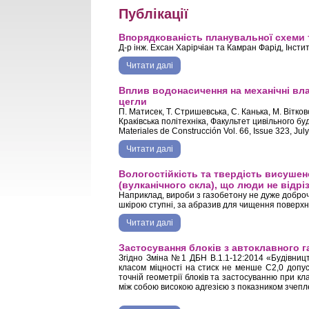
Публікації
Впорядкованість планувальної схеми 
Д-р інж. Ехсан Харірчіан та Камран Фарід, Інст
Читати далі
про Впорядкованість планувальної
Вплив водонасичення на механічні вла
цегли
П. Матисек, Т. Стришевська, С. Канька, М. Вітко
Краківська політехніка, Факультет цивільного буд
Materiales de Construcción Vol. 66, Issue 323, 
Читати далі
про Вплив водонасичення на механі
Вологостійкість та твердість висушен
(вулканічного скла), що люди не відріз
Наприклад, вироби з газобетону не дуже доброч
шкірою ступні, за абразив для чищення поверхні п
Читати далі
про Вологостійкість та твердіс
Застосування блоків з автоклавного г
Згідно Зміна №1 ДБН В.1.1-12:2014 «Будівництв
класом міцності на стиск не менше С2,0 допуск
точній геометрії блоків та застосуванню при кла
між собою високою адгезією з показником зчепле