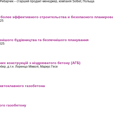
ш Рибарчик – старший продакт-менеджер, компанія Solbet, Польща
вання — визначальний елемент конструктивної системи мурування
более эффективного строительства и безопасного планиров
025
ния для более эффективного строительства и безопасного планирования
ивнішого будівництва та безпечнішого планування
2025
ля ефективнішого будівництва та безпечнішого планування
чних конструкцій з ніздрюватого бетону (АГБ)
ьобер, д.т.н. Лоренцо Мікколі, Маркус Гесе
 екологічних конструкцій з ніздрюватого бетону (АГБ)
автоклавного газобетона
стен из автоклавного газобетона
ого газобетону