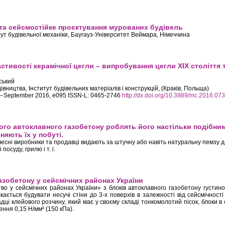
та сейсмостійке проєктування мурованих будівель
итут будівельної механіки, Баугауз-Університет Веймара, Німеччина
 схеми та сейсмостійке проєктування мурованих будівель
стивості керамічної цегли – випробування цегли ХІХ століття 
вський
івництва, Інститут будівельних матеріалів і конструкцій, (Краків, Польща)
July–September 2016, e095 ISSN-L: 0465-2746
http://dx.doi.org/10.3989/mc.2016.07
чні властивості керамічної цегли – випробування цегли ХІХ століття та сучас
ого автоклавного газобетону роблять його настільки подібни
няють їх у побуті.
есні виробники та продавці видають за штучну або навіть натуральну пемзу д
осуду, грилю і т. і.
ть висушеного автоклавного газобетону роблять його настільки подібним до пем
скла), що люди не відрізняють їх у побуті.
азобетону у сейсмічних районах України
о у сейсмічних районах України» з блоків автоклавного газобетону густиною
ається будувати несучі стіни до 3-х поверхів в залежності від сейсмічності
дці клейового розчину, який має у своєму складі тонкомолотий пісок, блоки в 
ння 0,15 Н/мм² (150 кПа).