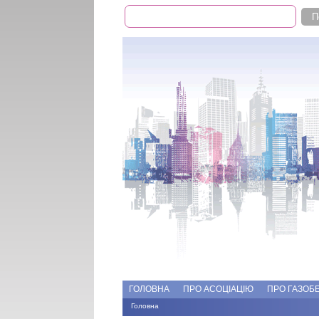
Пошук
Пошукова форма
Add file
Форуми
ГОЛОВНА
ПРО АСОЦІАЦІЮ
ПРО ГАЗОБ
Головна
Ви є тут