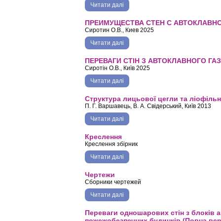
Читати далі
про Ергономічні переваги стін з а
ПРЕИМУЩЕСТВА СТЕН С АВТОКЛАВН
Сиротин О.В., Киев 2025
Читати далі
про ПРЕИМУЩЕСТВА СТЕН С АВ
ПЕРЕВАГИ СТІН З АВТОКЛАВНОГО ГА
Сиротін О.В., Київ 2025
Читати далі
про ПЕРЕВАГИ СТІН З АВТОКЛА
Структура лицьової цегли та ліофільні
П. Г. Варшавець, В. А. Свідерський, Київ 2013
Читати далі
про Структура лицьової цегли та лі
Креслення
Креслення збірник
Читати далі
про Креслення
Чертежи
Сборники чертежей
Читати далі
про Чертежи
Переваги одношарових стін з блоків 
пожежобезпечних будинків (Повна верс