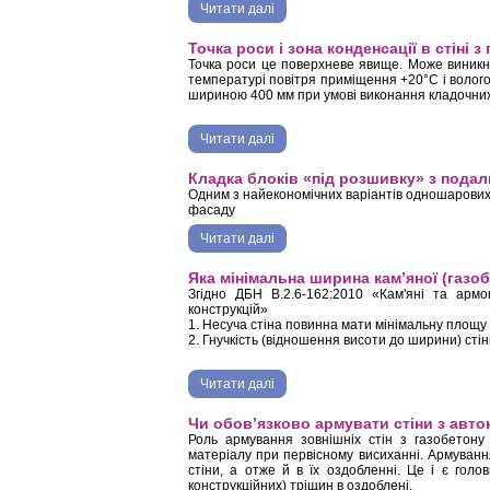
Читати далі
про Застосування блоків з автокл
Точка роси і зона конденсації в стіні 
Точка роси це поверхневе явище. Може виникну
температурі повітря приміщення +20°С і вологос
шириною 400 мм при умові виконання кладочних 
Читати далі
про Точка роси і зона конденсації 
Кладка блоків «під розшивку» з под
Одним з найекономічних варіантів одношарових
фасаду
Читати далі
про Кладка блоків «під розшивку
Яка мінімальна ширина кам’яної (газо
Згідно ДБН В.2.6-162:2010 «Кам'яні та армо
конструкцій»
1. Несуча стіна повинна мати мінімальну площу н
2. Гнучкість (відношення висоти до ширини) сті
Читати далі
про Яка мінімальна ширина кам’ян
Чи обов’язково армувати стіни з авто
Роль армування зовнішніх стін з газобетону
матеріалу при первісному висиханні. Армуванн
стіни, а отже й в їх оздобленні. Це і є голо
конструкційних) тріщин в оздоблені.