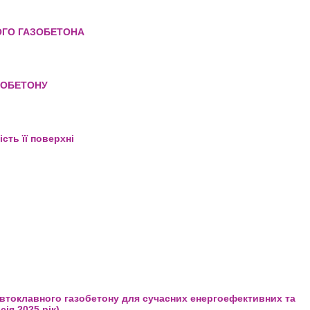
втоклавного газобетону
ОГО ГАЗОБЕТОНА
ТОКЛАВНОГО ГАЗОБЕТОНА
ЗОБЕТОНУ
ВНОГО ГАЗОБЕТОНУ
сть її поверхні
офільність її поверхні
автоклавного газобетону для сучасних енергоефективних та
ія 2025 рік)