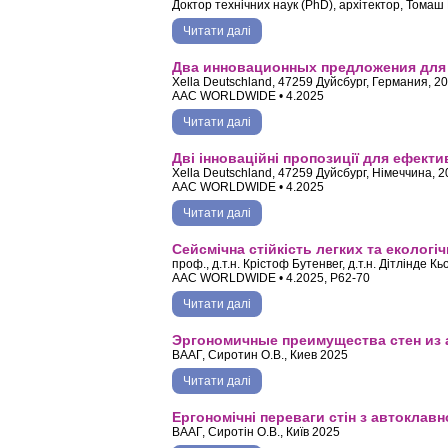
Доктор технічних наук (PhD), архітектор, Тома
Читати далі
про Будівельні розчини для муру
Два инновационных предложения для 
Xella Deutschland, 47259 Дуйсбург, Германия, 2
AAC WORLDWIDE • 4.2025
Читати далі
про Два инновационных предложе
Дві інноваційні пропозиції для ефект
Xella Deutschland, 47259 Дуйсбург, Німеччина, 
AAC WORLDWIDE • 4.2025
Читати далі
про Дві інноваційні пропозиції д
Сейсмічна стійкість легких та екологі
проф., д.т.н. Крістоф Бутенвег, д.т.н. Дітлінде К
AAC WORLDWIDE • 4.2025, P62-70
Читати далі
про Сейсмічна стійкість легких та
Эргономичные преимущества стен из 
ВААГ, Сиротин О.В., Киев 2025
Читати далі
про Эргономичные преимущества 
Ергономічні переваги стін з автоклавн
ВААГ, Сиротін О.В., Київ 2025