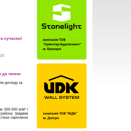
та сучасної
315
ної цегли
м до пемзи
ля догляду за
зи (вулканічного
 300-500 кг/м³ і
 району. Завдяки
стінах скріпленні