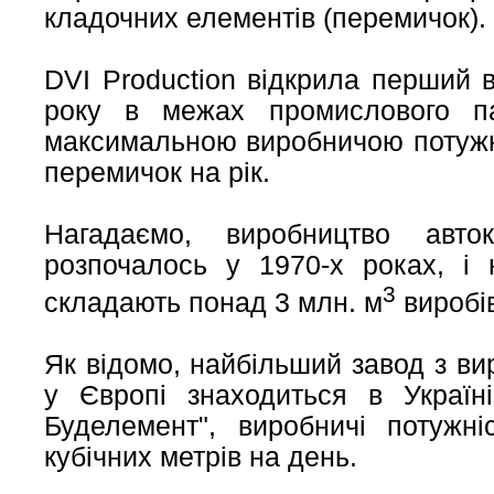
кладочних елементів (перемичок).
DVI Production відкрила перший 
року в межах промислового па
максимальною виробничою потужні
перемичок на рік.
Нагадаємо, виробництво авто
розпочалось у 1970-х роках, і 
3
складають понад 3 млн. м
виробів
Як відомо, найбільший завод з ви
у Європі знаходиться в Україн
Буделемент", виробничі потужн
кубічних метрів на день.