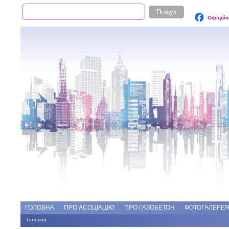
Пошук
Пошукова форма
Офіційн
Add file
Форуми
ГОЛОВНА
ПРО АСОЦІАЦІЮ
ПРО ГАЗОБЕТОН
ФОТОГАЛЕРЕ
Головна
Ви є тут