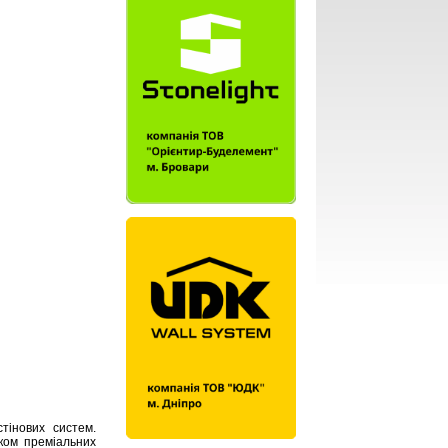
тінових систем.
иком преміальних