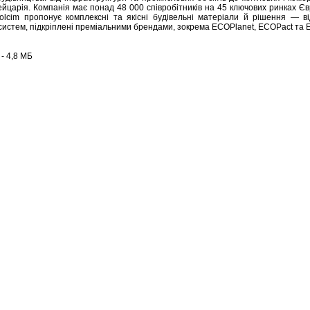
йцарія. Компанія має понад 48 000 співробітників на 45 ключових ринках Єв
olcim пропонує комплексні та якісні будівельні матеріали й рішення — в
их систем, підкріплені преміальними брендами, зокрема ECOPlanet, ECOPact та
- 4,8 МБ