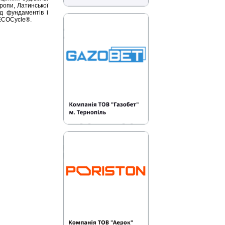
ропи, Латинської
ід фундаментів і
 ECOCycle®.