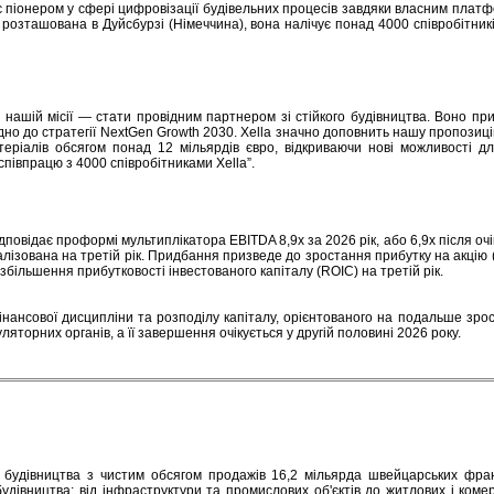
ож є піонером у сфері цифровізації будівельних процесів завдяки власним платф
 розташована в Дуйсбурзі (Німеччина), вона налічує понад 4000 співробітникі
 нашій місії — стати провідним партнером зі стійкого будівництва. Воно пр
но до стратегії NextGen Growth 2030. Xella значно доповнить нашу пропозиці
еріалів обсягом понад 12 мільярдів євро, відкриваючи нові можливості д
співпрацю з 4000 співробітниками Xella”.
дповідає проформі мультиплікатора EBITDA 8,9x за 2026 рік, або 6,9x після очік
еалізована на третій рік. Придбання призведе до зростання прибутку на акцію 
збільшення прибутковості інвестованого капіталу (ROIC) на третій рік.
інансової дисципліни та розподілу капіталу, орієнтованого на подальше зро
яторних органів, а її завершення очікується у другій половині 2026 року.
 будівництва з чистим обсягом продажів 16,2 мільярда швейцарських фран
удівництва: від інфраструктури та промислових об'єктів до житлових і комер