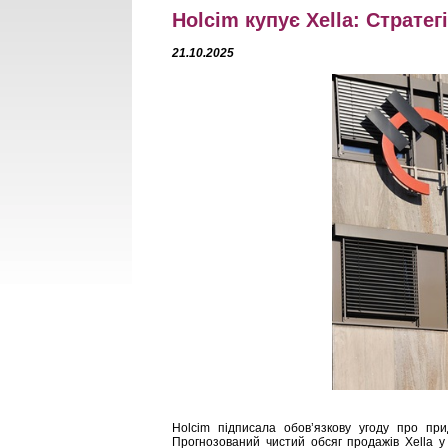
Holcim купує Xella: Страте
21.10.2025
Holcim підписала обов’язкову угоду про при
Прогнозований чистий обсяг продажів Xella у