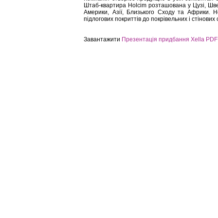
Штаб-квартира Holcim розташована у Цузі, Шве
Америки, Азії, Близького Сходу та Африки. H
підлогових покриттів до покрівельних і стінов
Завантажити
Презентація придбання Xella PDF