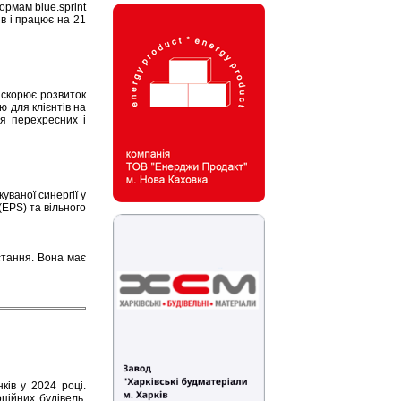
ормам blue.sprint
в і працює на 21
искорює розвиток
ю для клієнтів на
ля перехресних і
уваної синергії у
(EPS) та вільного
стання. Вона має
ків у 2024 році.
ційних будівель.