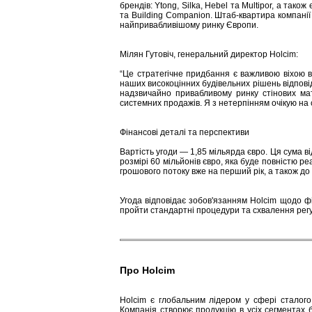
брендів: Ytong, Silka, Hebel та Multipor, а так
та Building Companion. Штаб-квартира компанії
найпривабливішому ринку Європи.
Мілян Гутовіч, генеральний директор Holcim:
“Це стратегічне придбання є важливою віхою в
наших високоцінних будівельних рішень відповід
надзвичайно привабливому ринку стінових мат
системних продажів. Я з нетерпінням очікую на 
Фінансові деталі та перспективи
Вартість угоди — 1,85 мільярда євро. Ця сума ві
розмірі 60 мільйонів євро, яка буде повністю р
грошового потоку вже на перший рік, а також до 
Угода відповідає зобов'язанням Holcim щодо ф
пройти стандартні процедури та схвалення регул
Про Holcim
Holcim є глобальним лідером у сфері сталого
Компанія створює продукцію в усіх сегментах б