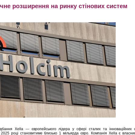
гічне розширення на ринку стінових систем
дбання Xella — європейського лідера у сфері сталих та інноваційних с
 2025 році становитиме близько 1 мільярда євро. Компанія Xella є власн