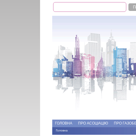
Пошук
Пошукова форма
Add file
Форуми
ГОЛОВНА
ПРО АСОЦІАЦІЮ
ПРО ГАЗОБ
Головна
Ви є тут