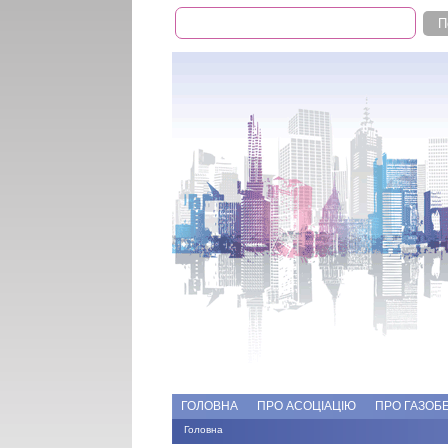
Пошук
Пошукова форма
Add file
Форуми
ГОЛОВНА
ПРО АСОЦІАЦІЮ
ПРО ГАЗОБ
Головна
Ви є тут