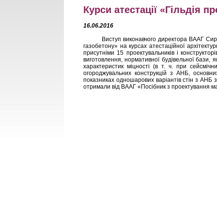
Курси атестації «Гільдія п
16.06.2016
Виступ виконавчого директора ВААГ Сиротіна
газобетону» на курсах атестаційної архітектурн
присутніми 15 проектувальників і конструктор
виготовлення, нормативної будівельної бази, я
характеристик міцності (в т. ч. при сейсміч
огороджувальних конструкцій з АНБ, основних
показниках одношарових варіантів стін з АНБ з
отримали від ВААГ «Посібник з проектування ма