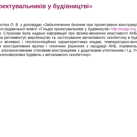
роектувальників у будівництві»
 О. В. з доповіддю «Забезпечення безпеки при проектуванні конструкцій
о-будівельної комісії «Гільдія проектувальніків у будівництві»
http://vugip.org
ів. Слухачам була надана інформація про фізико-механічні властивості АНБ,
ка регламентує виробництво та застосування автоклавного газобетону в буді
них впливах) і теплоізоляційних характеристиках кладки, температурно-во
 конструктивних вузлах і технічних рішеннях з продукції АНБ, порівняль
 альтернативними стіновими конструкціями з додатковим утепленням і т.д. У
лоповерхових будівель з автоклавного газобетону».