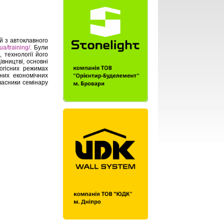
 з автоклавного
.ua/training/
. Були
 технології його
вництві, основні
логісних режимах
них економічних
часники семінару