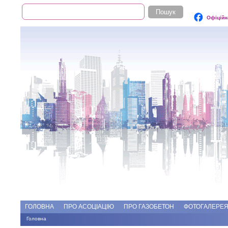
Пошук
Пошукова форма
Офіційн
Add file
Форуми
ГОЛОВНА
ПРО АСОЦІАЦІЮ
ПРО ГАЗОБЕТОН
ФОТОГАЛЕРЕ
Головна
Ви є тут