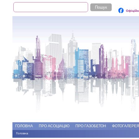
Пошук
Пошукова форма
Офіційн
Add file
Форуми
ГОЛОВНА
ПРО АСОЦІАЦІЮ
ПРО ГАЗОБЕТОН
ФОТОГАЛЕРЕ
Головна
Ви є тут