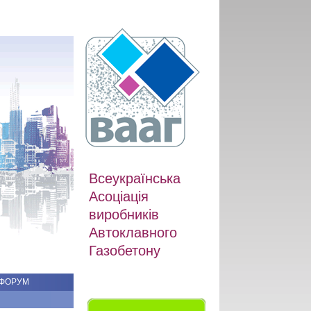
Всеукраїнська
Асоціація
виробників
Автоклавного
Газобетону
ФОРУМ