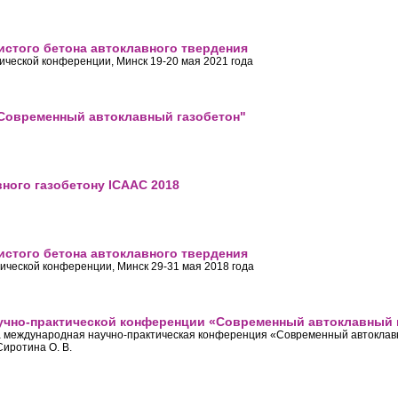
истого бетона автоклавного твердения
ческой конференции, Минск 19-20 мая 2021 года
ния ячеистого бетона автоклавного твердения
"Современный автоклавный газобетон"
еренция "Современный автоклавный газобетон"
вного газобетону ICAAC 2018
 автоклавного газобетону ICAAC 2018
истого бетона автоклавного твердения
ческой конференции, Минск 29-31 мая 2018 года
ния ячеистого бетона автоклавного твердения
учно-практической конференции «Современный автоклавный 
ла международная научно-практическая конференция «Современный автоклав
Сиротина О. В.
дной научно-практической конференции «Современный автоклавный газобе