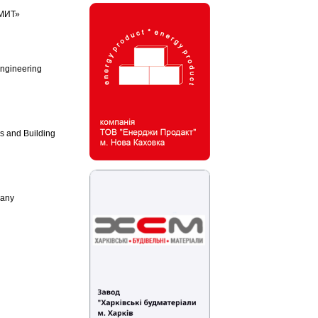
УМИТ»
Engineering
cs and Building
many