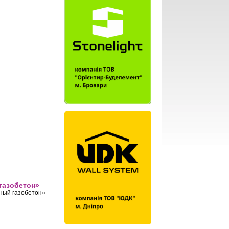
газобетон»
ный газобетон»
тон»