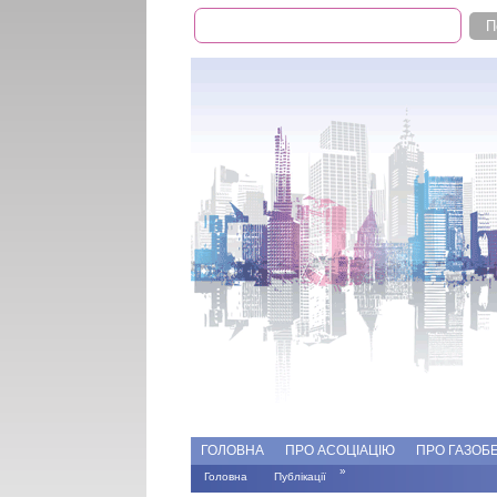
Пошук
Пошукова форма
Add file
Форуми
ГОЛОВНА
ПРО АСОЦІАЦІЮ
ПРО ГАЗОБ
»
Головна
Публікації
Ви є тут