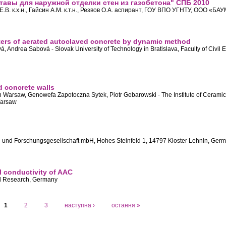
авы для наружной отделки стен из газобетона" СПБ 2010
ва Е.В. к.х.н., Гайсин А.М. к.т.н., Резвов О.А. аспирант, ГОУ ВПО УГНТУ, ООО «БА
ные составы для наружной отделки стен из газобетона" СПБ 2010
ters of aerated autoclaved concrete by dynamic method
á, Andrea Sabová - Slovak University of Technology in Bratislava, Faculty of Civil 
 parameters of aerated autoclaved concrete by dynamic method
d concrete walls
in Warsaw, Genowefa Zapotoczna Sytek, Piotr Gebarowski - The Institute of Cerami
Warsaw
f aerated concrete walls
ie- und Forschungsgesellschaft mbH, Hohes Steinfeld 1, 14797 Kloster Lehnin, Ger
ty
l conductivity of AAC
and Research, Germany
 thermal conductivity of AAC
1
2
3
наступна ›
остання »