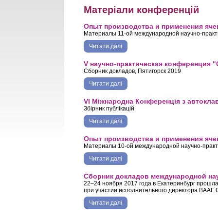
Матеріали конференцій
Опыт производства и применения яче
Материалы 11-ой международной научно-практи
Читати далі
про Опыт производства и примене
V научно-практическая конференция 
Сборник докладов, Пятигорск 2019
Читати далі
про V научно-практическая конф
VI Міжнародна Конференція з автокла
Збірник публікацій
Читати далі
про VI Міжнародна Конференція з
Опыт производства и применения яче
Материалы 10-ой международной научно-практи
Читати далі
про Опыт производства и примене
Сборник докладов международной на
22–24 ноября 2017 года в Екатеринбург прош
при участии исполнительного директора ВААГ 
Читати далі
про Сборник докладов междунаро