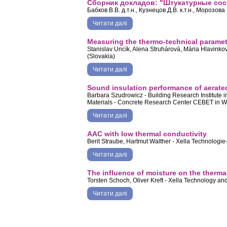
Сборник докладов: "Штукатурные сост
Бабков В.В. д.т.н., Кузнецов Д.В. к.т.н., Морозо
Читати далі
про Сборник докладов: "Штукатур
Measuring the thermo-technical parame
Stanislav Unсík, Alena Struhárová, Mária Hlavinkov
(Slovakia)
Читати далі
про Measuring the thermo-technical
Sound insulation performance of aerate
Barbara Szudrowicz - Building Research Institute 
Materials - Concrete Research Center CEBET in 
Читати далі
про Sound insulation performance o
AAC with low thermal conductivity
Berit Straube, Hartmut Walther - Xella Technolog
Читати далі
про AAC with low thermal conductivi
The influence of moisture on the therma
Torsten Schoch, Oliver Kreft - Xella Technology 
Читати далі
про The influence of moisture on the
Сторінки