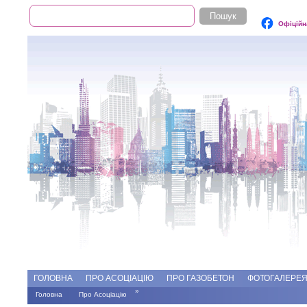
Пошук
Пошукова форма
Офіційн
Add file
Форуми
ГОЛОВНА
ПРО АСОЦІАЦІЮ
ПРО ГАЗОБЕТОН
ФОТОГАЛЕРЕ
»
Головна
Про Асоціацію
Ви є тут