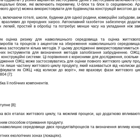
 будівель і у різних варіантах застосувань. Деякі з застосувань включають стін
пеціальні блоки, які включають перемичку, U-блок та блок із серцевиною. Ар
евого дроту) можна використовувати для будівництва конструкцій висотою до 
 включаючи готелі, школи, будинки для однієї родини, комерційні забудови, а
ях вразливих до природних загроз. Автоклавний газобетон забезпечує додатк
він легкий, простий в обробці та потребує менше часу на укладання ніж зви
кі як оцінка ризику для навколишнього середовища та оцінка життєвог
 виробів та процесів з акцентом на збереження навколишнього середовища
на застосувати кілька методів. У цьому дослідженні використовуватиметься 
них інструментів для визначення методів запобігання забрудненню. ОЖЦ
і конструкційні системи. Ці порівняння є корисними для дослідження, оскільк
лідження ОЖЦ може застосовуватись для оцінки повного життєвого циклу прод
ти лише частину життєвого циклу продукту, який називається від «колиски до 
фікувати як ОЖЦ «від колиски до воріт», яке враховує фази життєвого ци
04 [7]:
ка її побічних компонентів.
упне [8]:
 на всіх етапах життєвого циклу, та можливі процеси, що додатково впливаю
даним способом отримання продукту.
а навколишнє середовище двох продуктів/процесів та визначення впливу конк
етних екологічних зонах (локаціях).