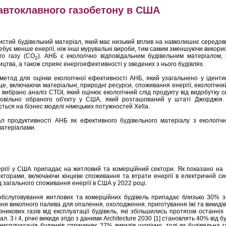
 автоклавного газобетону в США
истий будівельний матеріал, який має низький вплив на навколишнє середови
бує менше енергії, ніж інші мурувальні вироби, тим самим зменшуючи викори
го газу (CO
). AНБ є екологічно відповідальним будівельним матеріалом,
2
ицтва, а також сприяє енергоефективності у зведених з нього будівлях.
тод для оцінки екологічної ефективності АНБ, який узагальнено у ідентифі
е, включаючи матеріальні, природні ресурси, споживання енергії, екологічний
 вибрано аналіз CTGt, який оцінює екологічний слід продукту від видобутку с
вільно обраного об'єкту у США, який розташований у штаті Джорджія. 
ться на бізнес моделі німецьких потужностей Xella.
ал продуктивності АНБ як ефективного будівельного матеріалу з екологіч
матеріалами.
ргії у США припадає на житловий та комерційний сектори. Як показано на 
кторами, включаючи кінцеве споживання та втрати енергії в електричній си
 загального споживання енергії в США у 2022 році.
бслуговування житлових та комерційних будівель припадає близько 30% за
ня викопного палива для опалення, охолодження, приготування їжі та викидів
никових газів від експлуатації будівель, які збільшились протягом останніх 
 3 і 4, річні викиди згідо з даними Architecture 2030 [1] становлять 40% від бу
в експлуатація будинків спричиняє 27% викидів щорічно, тоді як будівельна г