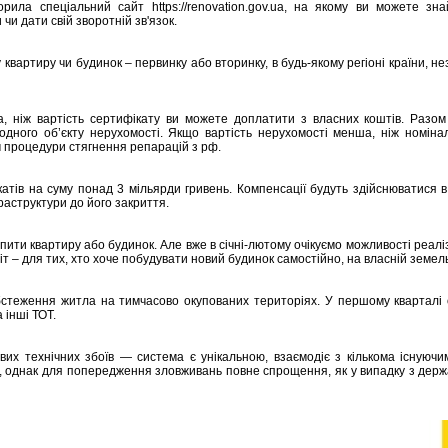
ворила спеціальний сайт
https://renovation.gov.ua
, на якому ви можете знай
и дати свій зворотній зв'язок.
квартиру чи будинок – первинку або вторинку, в будь-якому регіоні країни, не
, ніж вартість сертифікату ви можете доплатити з власних коштів. Разом
 одного об’єкту нерухомості. Якщо вартість нерухомості менша, ніж номін
 процедури стягнення репарацій з рф.
тів на суму понад 3 мільярди гривень. Компенсації будуть здійснюватися 
аструктури до його закриття.
пити квартиру або будинок. Але вже в січні-лютому очікуємо можливості реалі
 – для тих, хто хоче побудувати новий будинок самостійно, на власній земель
стеження житла на тимчасово окупованих територіях. У першому кварталі 
 інші ТОТ.
их технічних збоїв — система є унікальною, взаємодіє з кількома існуюч
 однак для попередження зловживань повне спрощення, як у випадку з дер