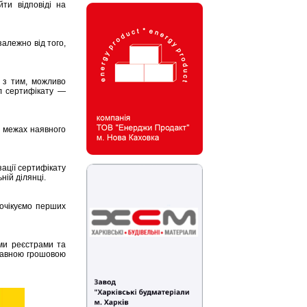
ти відповіді на
залежно від того,
 з тим, можливо
ал сертифікату —
в межах наявного
зації сертифікату
ній ділянці.
очікуємо перших
ими реєстрами та
жавною грошовою