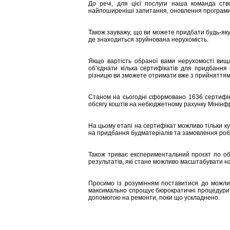
До речі, для цієї послуги наша команда ст
найпоширеніші запитання, оновлення програми ч
Також зауважу, що ви можете придбати будь-яку 
де знаходиться зруйнована нерухомість.
Якщо вартість обраної вами нерухомості вища
об’єднати кілька сертифікатів для придбання
різницю ви зможете отримати вже з прийняттям
Станом на сьогодні сформовано 1636 сертифіка
обсягу коштів на небюджетному рахунку Мінінфр
На цьому етапі на сертифікат можливо тільки ку
на придбання будматеріалів та замовлення робіт
Також триває експериментальний проєкт по об
результатів, які стане можливо масштабувати на
Просимо із розумінням поставитися до можлив
максимально спрощує бюрократичні процедури,
допомогою на ремонти, поки що ускладнено.