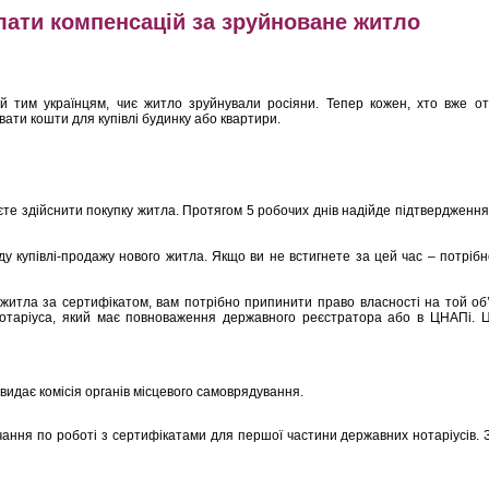
лати компенсацій за зруйноване житло
ій тим українцям, чиє житло зруйнували росіяни. Тепер кожен, хто вже о
ати кошти для купівлі будинку або квартири.
те здійснити покупку житла. Протягом 5 робочих днів надійде підтвердження 
ду купівлі-продажу нового житла. Якщо ви не встигнете за цей час – потріб
итла за сертифікатом, вам потрібно припинити право власності на той об’
отаріуса, який має повноваження державного реєстратора або в ЦНАПі. 
видає комісія органів місцевого самоврядування.
ання по роботі з сертифікатами для першої частини державних нотаріусів. З