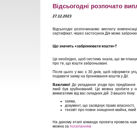
Відсьогодні розпочато вип
27.12.2023
Відсьогодні розпочинаємо виплату компенсац
сертифікат, через застосунок Дія може забронюв
Що значить «забронювати кошти»?
Це необхідно, щоб система знала, що ви планує
про те, що кошти заброньовані.
Після цього у вас є 30 днів, щоб оформити уго
подавати заяву на бронювання коштів у Дії.
Важливо!
До укладання угоди про придбання ж
який був зруйнований. Це можна зробити у н
вимагатиме від вас складних дій. З вашого боку:
заява,
документ, що засвідчує право власності,
техзвіт про повне знищення майна, який 
На даному етапі команда проекта провела навч
можна за
посиланням