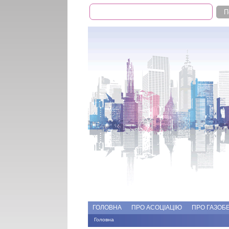
Пошук
Пошукова форма
Add file
Форуми
ГОЛОВНА
ПРО АСОЦІАЦІЮ
ПРО ГАЗОБ
Головна
Ви є тут