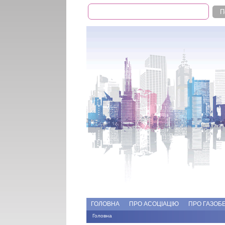
Пошук
Пошукова форма
Add file
Форуми
ГОЛОВНА
ПРО АСОЦІАЦІЮ
ПРО ГАЗОБ
Головна
Ви є тут