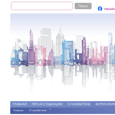
Поиск
Форма поиска
Офіційн
Add file
Форумы
ГЛАВНАЯ
ПРО АССОЦИАЦИЮ
О ГАЗОБЕТОНЕ
ФОТОГАЛЕР
»
Главная
О газобетоне
Вы здесь