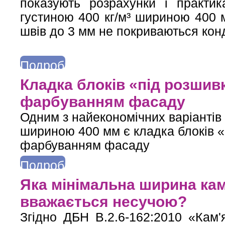
показують розрахунки і практик
густиною 400 кг/м³ шириною 400 
швів до 3 мм не покриваються конд
Подробнее
о Точка роси і зона конденсації в стіні з газобетону 400 мм без
Кладка блоків «під розши
фарбуванням фасаду
Одним з найекономічних варіантів
шириною 400 мм є кладка блоків 
фарбуванням фасаду
Подробнее
о Кладка блоків «під розшивку» з подальшим фарбуванням фа
Яка мінімальна ширина кам’
вважається несучою?
Згідно ДБН В.2.6-162:2010 «Кам'я