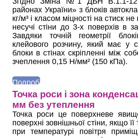
Згідно Зміна №1 ДБН В.1.1-12:
районах України» з блоків автокл
кг/м³ і класом міцності на стиск 
несучі стіни до 3-х поверхів в з
Завдяки точній геометрії бло
клейового розчину, який має у с
блоки в стінах скріпленні між со
зчеплення 0,15 Н/мм² (150 кПа).
Подробнее
о Застосування блоків з автоклавного газобетону у сейсмічних
Точка роси і зона конденсац
мм без утеплення
Точка роси це поверхневе явищ
поверхні зовнішньої стіни, якщо ї
при температурі повітря примі