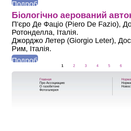
Подробнее
о Переваги одношарових стін з блоків автоклавного газобет
Біологічно аерований авто
ве
П'єро Де Фаціо (Piero De Fazio), 
Ротонделла, Італія.
Джорджо Летер (Giorgio Leter), Д
Рим, Італія.
Подробнее
1
2
3
4
5
6
о Біологічно аерований автоклавний бетон
Страницы
Главная
Норма
Про Ассоциацию
Норма
О газобетоне
Новос
Фотогалерея