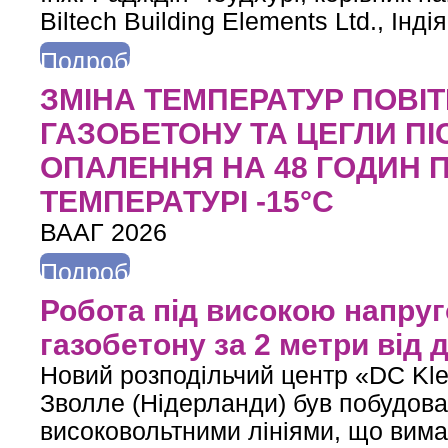
Biltech Building Elements Ltd., Індія
Подробнее
о Армування горизонтальних швів мурування сталевою сіткою
ЗМІНА ТЕМПЕРАТУР ПОВІТР
ГАЗОБЕТОНУ ТА ЦЕГЛИ П
ОПАЛЕННЯ НА 48 ГОДИН 
ТЕМПЕРАТУРІ -15°С
ВААГ 2026
Подробнее
о ЗМІНА ТЕМПЕРАТУР ПОВІТРЯ ТА СТІН У БУДИНКАХ З ГА
Робота під високою напруг
ЗОВНІШНІЙ
газобетону за 2 метри від 
Новий розподільчий центр «DC Kle
Зволле (Нідерланди) був побудова
високовольтними лініями, що вима