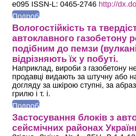
e095 ISSN-L: 0465-2746
http://dx.
Подробнее
о Вплив водонасичення на механічні властивості керамічної цег
Вологостійкість та тверді
автоклавного газобетону р
подібним до пемзи (вулкан
відрізняють їх у побуті.
Наприклад, вироби з газобетону н
продавці видають за штучну або н
догляду за шкірою ступні, за абра
грилю і т. і.
Подробнее
о Вологостійкість та твердість висушеного автоклавного газо
Застосування блоків з авт
люди не ві
сейсмічних районах Україн