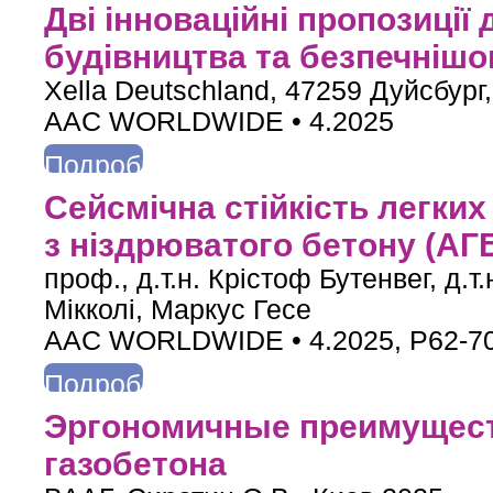
о Два инновационных предложения для более эффективного с
Дві інноваційні пропозиції
будівництва та безпечнішо
Xella Deutschland, 47259 Дуйсбург
AAC WORLDWIDE • 4.2025
Подробнее
о Дві інноваційні пропозиції для ефективнішого будівництва т
Сейсмічна стійкість легких
з ніздрюватого бетону (АГ
проф., д.т.н. Крістоф Бутенвег, д.т
Мікколі, Маркус Гесе
AAC WORLDWIDE • 4.2025, P62-7
Подробнее
о Сейсмічна стійкість легких та екологічних конструкцій з нізд
Эргономичные преимуществ
газобетона