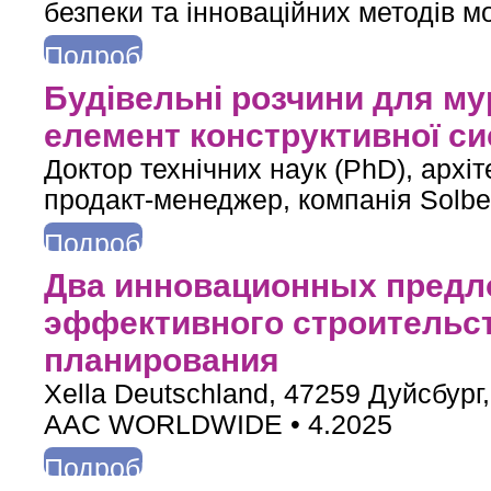
безпеки та інноваційних методів м
Подробнее
о Робота під високою напругою, монтаж покрівлі з газобетону за
Будівельні розчини для м
елемент конструктивної с
Доктор технічних наук (PhD), архі
продакт-менеджер, компанія Solb
Подробнее
о Будівельні розчини для мурування — визначальний елемент 
Два инновационных предл
эффективного строительст
планирования
Xella Deutschland, 47259 Дуйсбург
AAC WORLDWIDE • 4.2025
Подробнее