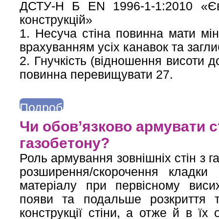
ДСТУ-Н Б EN 1996-1-1:2010 «Єв
конструкцій»
1. Несуча стіна повинна мати мі
врахуванням усіх канавок та загли
2. Гнучкість (відношення висоти д
повинна перевищувати 27.
Подробнее
о Яка мінімальна ширина кам’яної (газобетонної) стіни вважає
Чи обов’язково армувати с
газобетону?
Роль армування зовнішніх стін з 
розширення/скорочення кладки
матеріалу при первісному виси
появи та подальше розкриття т
конструкції стіни, а отже й в їх