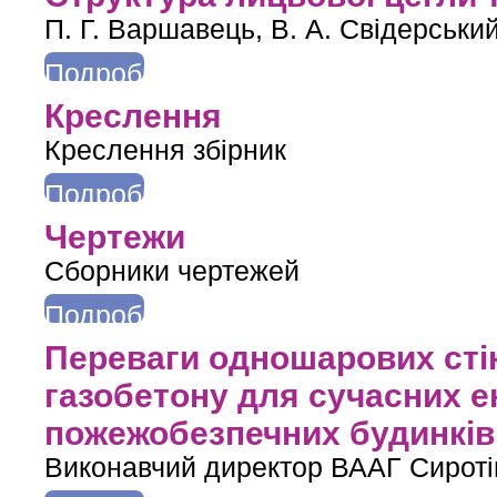
П. Г. Варшавець, В. А. Свідерський
Подробнее
о Структура лицьової цегли та ліофільність її поверхні
Креслення
Креслення збірник
Подробнее
о Креслення
Чертежи
Сборники чертежей
Подробнее
о Чертежи
Переваги одношарових стін
газобетону для сучасних 
пожежобезпечних будинків 
Виконавчий директор ВААГ Сиротін