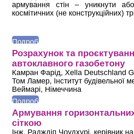
армування стін – уникнути або 
космітичних (не конструкційних) тр
Подробнее
о Чи обов’язково армувати стіни з автоклавного газобетону?
Розрахунок та проєктуванн
автоклавного газобетону
Камран Фарід, Xella Deutschland 
Том Ламер, Інститут будівельної ме
Веймарі, Німеччина
Подробнее
о Розрахунок та проєктування анкерування парапетів з автокл
Армування горизонтальни
сіткою
Інж. Радждіп Чоудхурі, керівник н