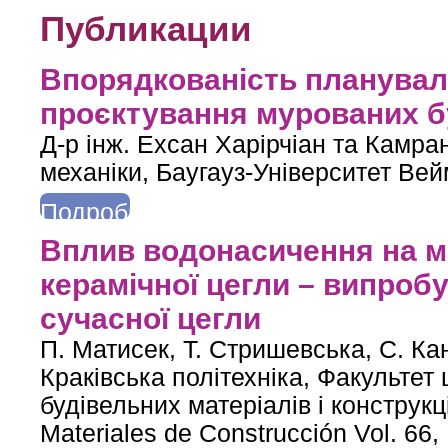
Публикации
Впорядкованість плануваль
проєктування мурованих б
Д-р інж. Ехсан Харірчіан та Камран
механіки, Баугауз-Університет Ве
Подробнее
о Впорядкованість планувальної схеми та сейсмостійке проєкт
Вплив водонасичення на ме
керамічної цегли – випробу
сучасної цегли
П. Матисек, Т. Стришевська, С. Ка
Краківська політехніка, Факультет 
будівельних матеріалів і конструкц
Materiales de Construcción Vol. 66