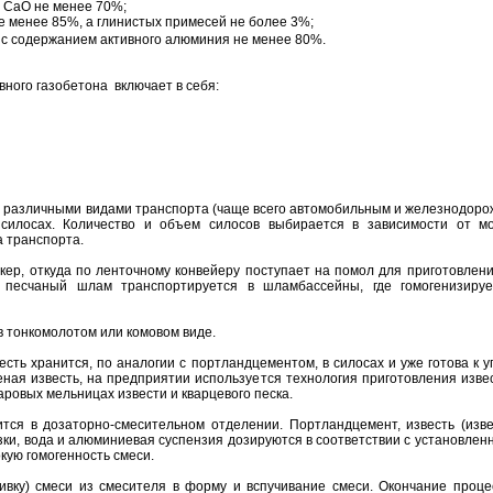
м CaO не менее 70%;
е менее 85%, а глинистых примесей не более 3%;
) с содержанием активного алюминия не менее 80%.
вного газобетона включает в себя:
д различными видами транспорта (чаще всего автомобильным и железнодоро
силосах. Количество и объем силосов выбирается в зависимости от м
а транспорта.
кер, откуда по ленточному конвейеру поступает на помол для приготовлен
 песчаный шлам транспортируется в шламбассейны, где гомогенизиру
в тонкомолотом или комовом виде.
сть хранится, по аналогии с портландцементом, в силосах и уже готова к 
еная известь, на предприятии используется технология приготовления изве
аровых мельницах извести и кварцевого песка.
тся в дозаторно-смесительном отделении. Портландцемент, известь (изве
ки, вода и алюминиевая суспензия дозируются в соответствии с установлен
ую гомогенность смеси.
ивку) смеси из смесителя в форму и вспучивание смеси. Окончание проц