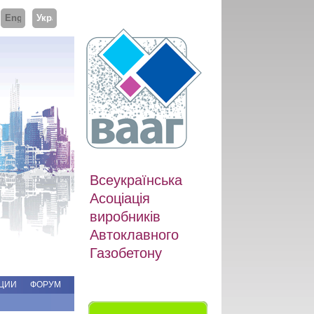
ий
English
Українська
Всеукраїнська
Асоціація
виробників
Автоклавного
Газобетону
ЦИИ
ФОРУМ