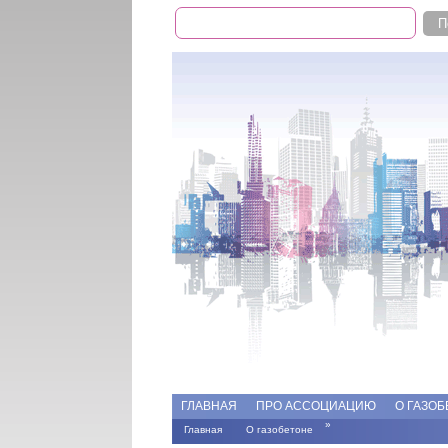
Поиск
Форма поиска
Add file
Форумы
ГЛАВНАЯ
ПРО АССОЦИАЦИЮ
О ГАЗОБ
»
Главная
О газобетоне
Вы здесь