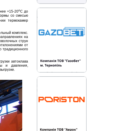
o
нее +15-20
С до
формы со смесью
нии термокамер
ельный комплекс.
направлениях на
оволочных струн
отклонениями от
то традиционного
рузки автоклава
ры и давления,
выгрузке.