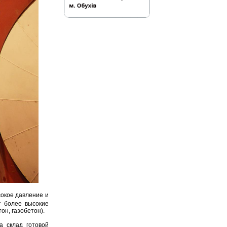
сокое давление и
т более высокие
он, газобетон).
а склад готовой