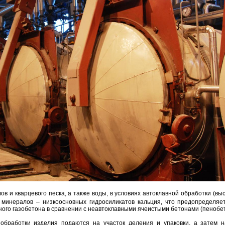
ов и кварцевого песка, а также воды, в условиях автоклавной обработки (вы
 минералов – низкоосновных гидросиликатов кальция, что предопределяе
ого газобетона в сравнении с неавтоклавными ячеистыми бетонами (пенобет
бработки изделия подаются на участок деления и упаковки, а затем н