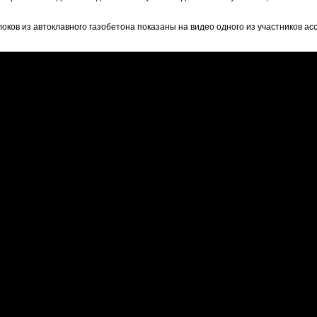
ков из автоклавного газобетона показаны на видео одного из участников ас