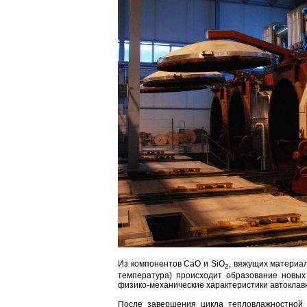
Из компонентов CaO и SiO
, вяжущих материал
2
температура) происходит образование новых
физико-механические характеристики автоклавн
После завершения цикла тепловлажностной о